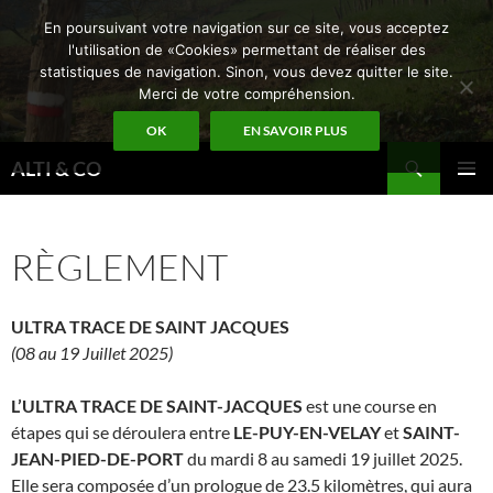
Aller
En poursuivant votre navigation sur ce site, vous acceptez
au
l'utilisation de «Cookies» permettant de réaliser des
contenu
statistiques de navigation. Sinon, vous devez quitter le site.
Merci de votre compréhension.
OK
EN SAVOIR PLUS
Recherche
ALTI & CO
MENU
PRINCI
RÈGLEMENT
ULTRA TRACE DE SAINT JACQUES
(08 au 19 Juillet 2025)
L’ULTRA TRACE DE SAINT-JACQUES
est une course en
étapes qui se déroulera entre
LE-PUY-EN-VELAY
et
SAINT-
JEAN-PIED-DE-PORT
du mardi 8 au samedi 19 juillet 2025.
Elle sera composée d’un prologue de 23.5 kilomètres, qui aura