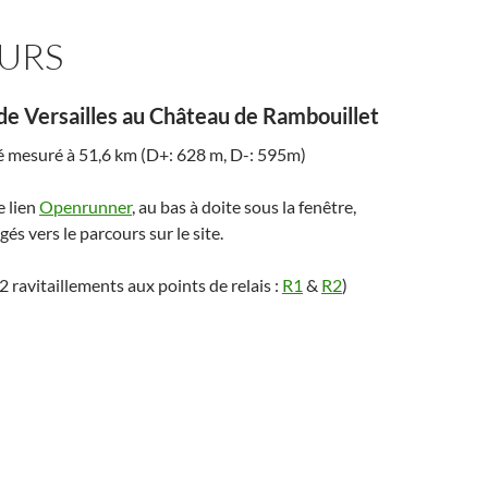
URS
e Versailles au Château de Rambouillet
té mesuré à 51,6 km (D+: 628 m, D-: 595m)
e lien
Openrunner
, au bas à doite sous la fenêtre,
gés vers le parcours sur le site.
2 ravitaillements aux points de relais :
R1
&
R2
)