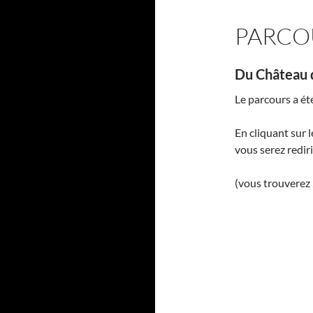
PARCO
Du Château d
Le parcours a é
En cliquant sur l
vous serez rediri
(vous trouverez 