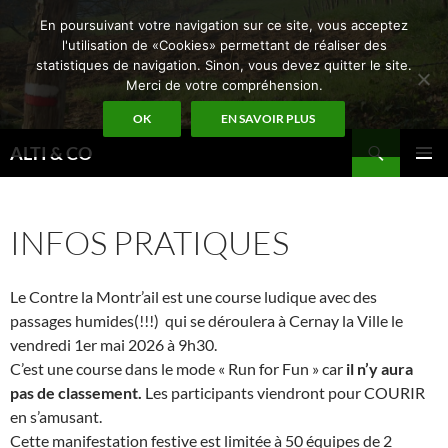
Aller
En poursuivant votre navigation sur ce site, vous acceptez
au
l'utilisation de «Cookies» permettant de réaliser des
contenu
statistiques de navigation. Sinon, vous devez quitter le site.
Merci de votre compréhension.
OK
EN SAVOIR PLUS
Recherche
ALTI & CO
MENU
PRINCI
INFOS PRATIQUES
Le Contre la Montr’ail est une course ludique avec des
passages humides(!!!) qui se déroulera à Cernay la Ville le
vendredi 1er mai 2026 à 9h30.
C’est une course dans le mode « Run for Fun » car
il n’y aura
pas de classement.
Les participants viendront pour COURIR
en s’amusant.
Cette manifestation festive est limitée à 50 équipes de 2