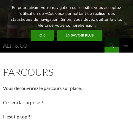
Aller
En poursuivant votre navigation sur ce site, vous acceptez
au
l'utilisation de «Cookies» permettant de réaliser des
contenu
statistiques de navigation. Sinon, vous devez quitter le site.
Merci de votre compréhension.
OK
EN SAVOIR PLUS
Recherche
ALTI & CO
MENU
PRINCI
PARCOURS
Vous découvrirez le parcours sur place.
Ce sera la surprise!!!
Il est tip top!!!